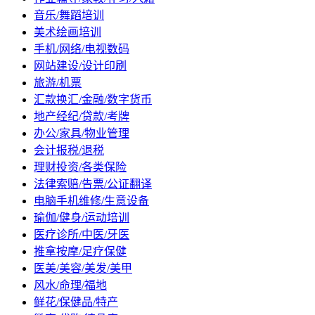
音乐/舞蹈培训
美术绘画培训
手机/网络/电视数码
网站建设/设计印刷
旅游/机票
汇款换汇/金融/数字货币
地产经纪/贷款/考牌
办公/家具/物业管理
会计报税/退税
理财投资/各类保险
法律索赔/告票/公证翻译
电脑手机维修/生意设备
瑜伽/健身/运动培训
医疗诊所/中医/牙医
推拿按摩/足疗保健
医美/美容/美发/美甲
风水/命理/福地
鲜花/保健品/特产