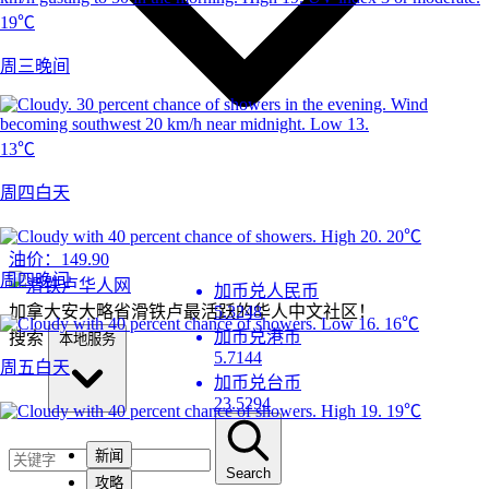
19℃
周三晚间
13℃
周四白天
20℃
油价：
149.90
周四晚间
加币兑人民币
加拿大安大略省滑铁卢最活跃的华人中文社区！
5.3248
16℃
加币兑港币
搜索
本地服务
5.7144
周五白天
加币兑台币
23.5294
19℃
新闻
Search
攻略