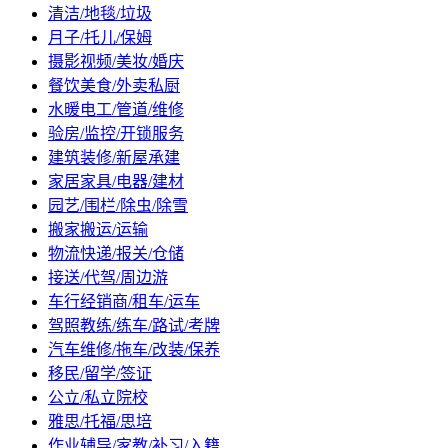
清洁/地毯/垃圾
月子/托儿/保姆
摄影视频/美妆/婚庆
餐饮美食/外卖私厨
水暖电工/管道/维修
验房/监控/开锁服务
建筑装修/新屋承建
家居家具/电器/建材
园艺/围栏/除虫/除雪
搬家搬运/运输
物流快递/报关/仓储
接送/代驾/周边游
车行经销商/租车/运车
驾照教练/练车/路试/考牌
汽车维修/拖车/改装/保养
移民/留学/签证
公立/私立院校
雅思/托福/思培
作业辅导/家教/补习/入籍