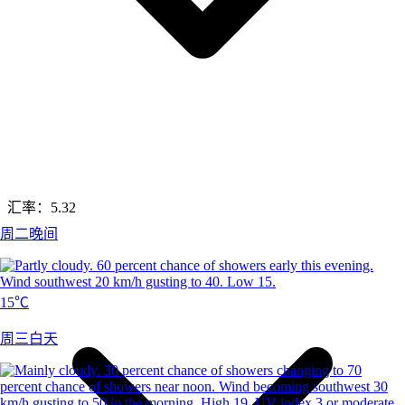
汇率：
5.32
周二晚间
15℃
周三白天