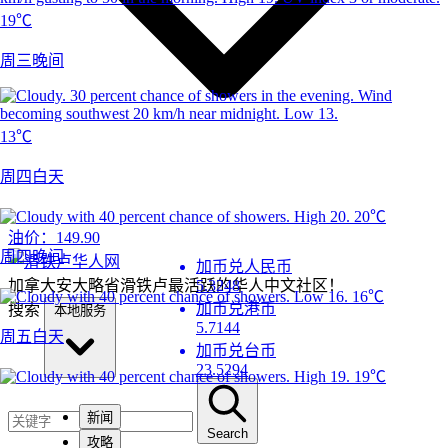
19℃
周三晚间
13℃
周四白天
20℃
油价：
149.90
周四晚间
加币兑人民币
加拿大安大略省滑铁卢最活跃的华人中文社区！
5.3248
16℃
加币兑港币
搜索
本地服务
5.7144
周五白天
加币兑台币
23.5294
19℃
新闻
Search
攻略