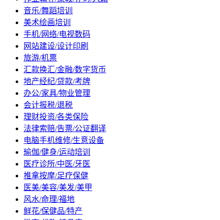
音乐/舞蹈培训
美术绘画培训
手机/网络/电视数码
网站建设/设计印刷
旅游/机票
汇款换汇/金融/数字货币
地产经纪/贷款/考牌
办公/家具/物业管理
会计报税/退税
理财投资/各类保险
法律索赔/告票/公证翻译
电脑手机维修/生意设备
瑜伽/健身/运动培训
医疗诊所/中医/牙医
推拿按摩/足疗保健
医美/美容/美发/美甲
风水/命理/福地
鲜花/保健品/特产