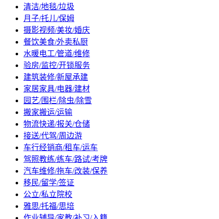
清洁/地毯/垃圾
月子/托儿/保姆
摄影视频/美妆/婚庆
餐饮美食/外卖私厨
水暖电工/管道/维修
验房/监控/开锁服务
建筑装修/新屋承建
家居家具/电器/建材
园艺/围栏/除虫/除雪
搬家搬运/运输
物流快递/报关/仓储
接送/代驾/周边游
车行经销商/租车/运车
驾照教练/练车/路试/考牌
汽车维修/拖车/改装/保养
移民/留学/签证
公立/私立院校
雅思/托福/思培
作业辅导/家教/补习/入籍