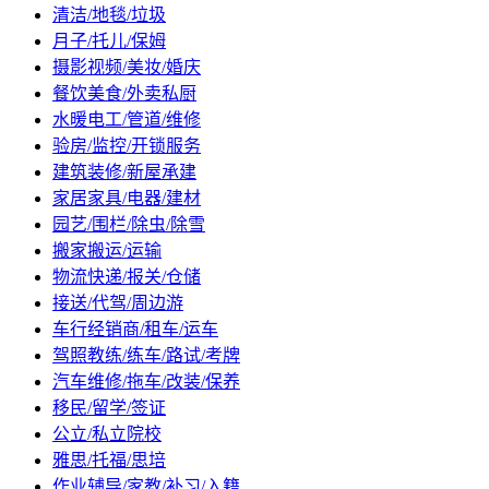
清洁/地毯/垃圾
月子/托儿/保姆
摄影视频/美妆/婚庆
餐饮美食/外卖私厨
水暖电工/管道/维修
验房/监控/开锁服务
建筑装修/新屋承建
家居家具/电器/建材
园艺/围栏/除虫/除雪
搬家搬运/运输
物流快递/报关/仓储
接送/代驾/周边游
车行经销商/租车/运车
驾照教练/练车/路试/考牌
汽车维修/拖车/改装/保养
移民/留学/签证
公立/私立院校
雅思/托福/思培
作业辅导/家教/补习/入籍