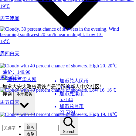
19℃
周三晚间
13℃
周四白天
20℃
油价：
149.90
周四晚间
加币兑人民币
加拿大安大略省滑铁卢最活跃的华人中文社区！
5.3248
16℃
加币兑港币
搜索
本地服务
5.7144
周五白天
加币兑台币
23.5294
19℃
新闻
Search
攻略