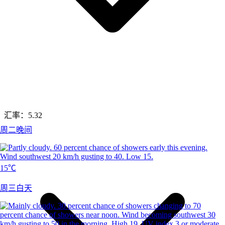
汇率：
5.32
周二晚间
15℃
周三白天