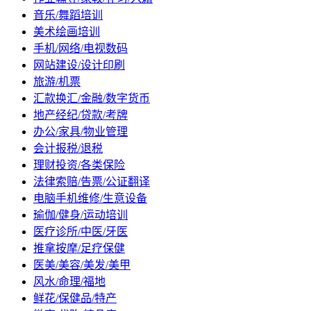
音乐/舞蹈培训
美术绘画培训
手机/网络/电视数码
网站建设/设计印刷
旅游/机票
汇款换汇/金融/数字货币
地产经纪/贷款/考牌
办公/家具/物业管理
会计报税/退税
理财投资/各类保险
法律索赔/告票/公证翻译
电脑手机维修/生意设备
瑜伽/健身/运动培训
医疗诊所/中医/牙医
推拿按摩/足疗保健
医美/美容/美发/美甲
风水/命理/福地
鲜花/保健品/特产