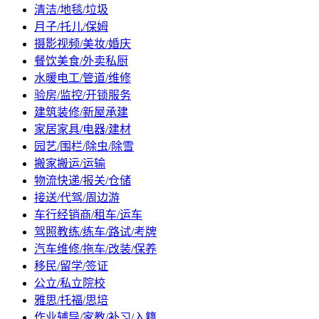
清洁/地毯/垃圾
月子/托儿/保姆
摄影视频/美妆/婚庆
餐饮美食/外卖私厨
水暖电工/管道/维修
验房/监控/开锁服务
建筑装修/新屋承建
家居家具/电器/建材
园艺/围栏/除虫/除雪
搬家搬运/运输
物流快递/报关/仓储
接送/代驾/周边游
车行经销商/租车/运车
驾照教练/练车/路试/考牌
汽车维修/拖车/改装/保养
移民/留学/签证
公立/私立院校
雅思/托福/思培
作业辅导/家教/补习/入籍