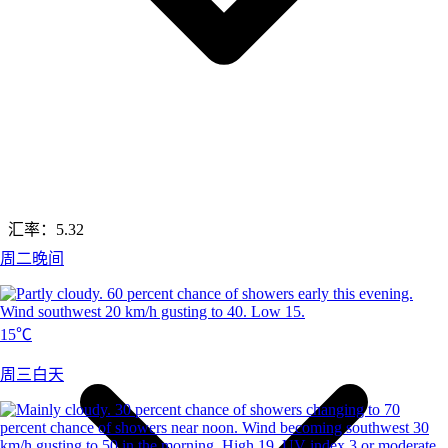
汇率：
5.32
周二晚间
15℃
周三白天