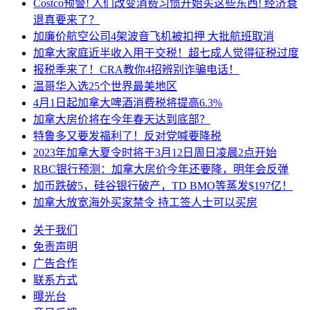
Costco预警! 人们改变消费习惯开始买这些东西! 经济衰
退真要来了？
加廉价航空公司4架波音飞机被扣押 大批航班取消
加拿大家庭近半收入用于交税！超七成人觉得征税过度
报税季来了！CRA教你4招辨别诈骗电话！
温哥华入选25个世界最美地区
4月1日起加拿大啤酒消费税将提高6.3%
加拿大房价将在今年春天达到底部？
特鲁多又要发福利了！反对党喊要降税
2023年加拿大夏令时将于3月12日周日凌晨2点开始
RBC银行预测：加拿大房价今年还要降，明年会反弹
加币跌破5，硅谷银行破产，TD BMO等蒸发$197亿！
加拿大放宽海外买家禁令 持工签人士可以买房
关于我们
免责声明
广告合作
联系方式
曝光台