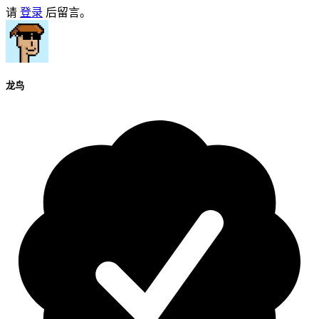
请
登录
后留言。
龙鸟