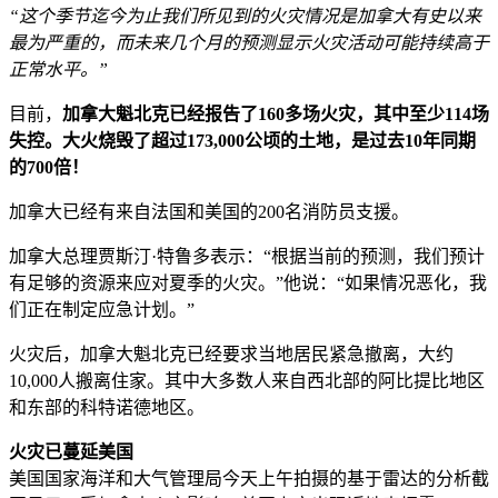
“这个季节迄今为止我们所见到的火灾情况是加拿大有史以来
最为严重的，而未来几个月的预测显示火灾活动可能持续高于
正常水平。”
目前，
加拿大魁北克已经报告了160多场火灾，其中至少114场
失控。大火烧毁了超过173,000公顷的土地，是过去10年同期
的700倍！
加拿大已经有来自法国和美国的200名消防员支援。
加拿大总理贾斯汀·特鲁多表示：“根据当前的预测，我们预计
有足够的资源来应对夏季的火灾。”他说：“如果情况恶化，我
们正在制定应急计划。”
火灾后，加拿大魁北克已经要求当地居民紧急撤离，大约
10,000人搬离住家。其中大多数人来自西北部的阿比提比地区
和东部的科特诺德地区。
火灾已蔓延美国
美国国家海洋和大气管理局今天上午拍摄的基于雷达的分析截