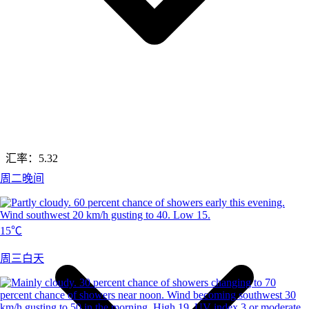
汇率：
5.32
周二晚间
15℃
周三白天