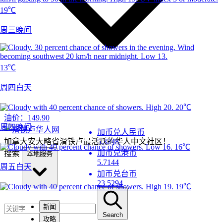
19℃
周三晚间
13℃
周四白天
20℃
油价：
149.90
周四晚间
加币兑人民币
加拿大安大略省滑铁卢最活跃的华人中文社区！
5.3248
16℃
加币兑港币
搜索
本地服务
5.7144
周五白天
加币兑台币
23.5294
19℃
新闻
Search
攻略