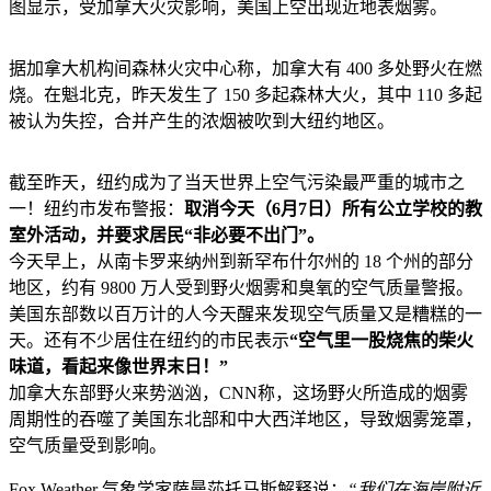
图显示，受加拿大火灾影响，美国上空出现近地表烟雾。
据加拿大机构间森林火灾中心称，加拿大有 400 多处野火在燃
烧。在魁北克，昨天发生了 150 多起森林大火，其中 110 多起
被认为失控，合并产生的浓烟被吹到大纽约地区。
截至昨天，纽约成为了当天世界上空气污染最严重的城市之
一！纽约市发布警报：
取消今天（6月7日）所有公立学校的教
室外活动，并要求居民“非必要不出门”。
今天早上，从南卡罗来纳州到新罕布什尔州的 18 个州的部分
地区，约有 9800 万人受到野火烟雾和臭氧的空气质量警报。
美国东部数以百万计的人今天醒来发现空气质量又是糟糕的一
天。还有不少居住在纽约的市民表示
“空气里一股烧焦的柴火
味道，看起来像世界末日！”
加拿大东部野火来势汹汹，CNN称，这场野火所造成的烟雾
周期性的吞噬了美国东北部和中大西洋地区，导致烟雾笼罩，
空气质量受到影响。
Fox Weather 气象学家萨曼莎托马斯解释说：
“我们在海岸附近