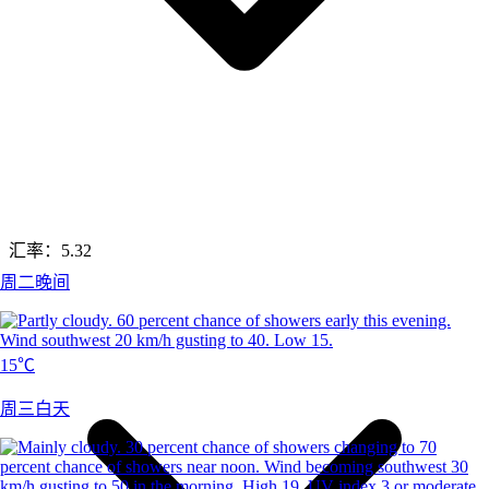
汇率：
5.32
周二晚间
15℃
周三白天