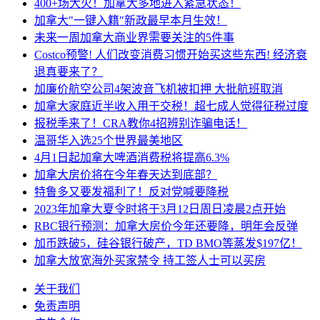
400+场大火！加拿大多地进入紧急状态！
加拿大"一键入籍"新政最早本月生效！
未来一周加拿大商业界需要关注的5件事
Costco预警! 人们改变消费习惯开始买这些东西! 经济衰
退真要来了？
加廉价航空公司4架波音飞机被扣押 大批航班取消
加拿大家庭近半收入用于交税！超七成人觉得征税过度
报税季来了！CRA教你4招辨别诈骗电话！
温哥华入选25个世界最美地区
4月1日起加拿大啤酒消费税将提高6.3%
加拿大房价将在今年春天达到底部？
特鲁多又要发福利了！反对党喊要降税
2023年加拿大夏令时将于3月12日周日凌晨2点开始
RBC银行预测：加拿大房价今年还要降，明年会反弹
加币跌破5，硅谷银行破产，TD BMO等蒸发$197亿！
加拿大放宽海外买家禁令 持工签人士可以买房
关于我们
免责声明