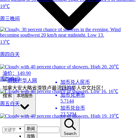
19℃
周三晚间
13℃
周四白天
20℃
油价：
149.90
周四晚间
加币兑人民币
加拿大安大略省滑铁卢最活跃的华人中文社区！
5.3248
16℃
加币兑港币
搜索
本地服务
5.7144
周五白天
加币兑台币
23.5294
19℃
新闻
Search
攻略